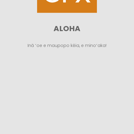
ALOHA
Inā ʻoe e maupopo kēia, e minoʻaka!